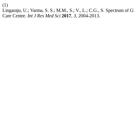
(1)
Lingaraju, U.; Varma, S. S.; M.M., S.; V., L.; C.G., S. Spectrum of 
Care Centre.
Int J Res Med Sci
2017
,
3
, 2004-2013.