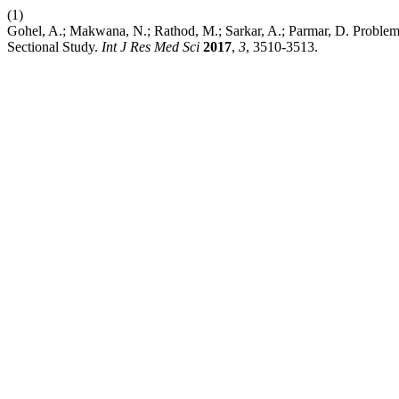
(1)
Gohel, A.; Makwana, N.; Rathod, M.; Sarkar, A.; Parmar, D. Prob
Sectional Study.
Int J Res Med Sci
2017
,
3
, 3510-3513.