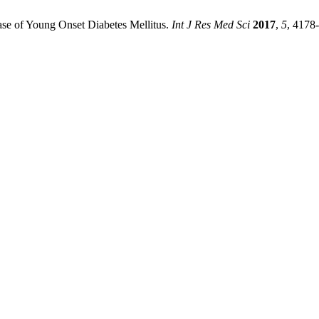
Case of Young Onset Diabetes Mellitus.
Int J Res Med Sci
2017
,
5
, 4178