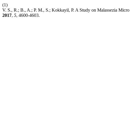
(1)
V. S., R.; B., A.; P. M., S.; Kokkayil, P. A Study on Malassezia Micro
2017
,
5
, 4600-4603.